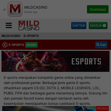
MILDCASINO
×
Download
Mobile App
DAFTAR
MASUK
MILDCASINO
E-SPORTS
E-SPORTS
Cari
PROMO
E-sports merupakan kompetisi game online yang dimainkan
oleh profesional gamer. Berbagai jenis game E-sports
dihadirkan seperti CS:GO, DOTA 2, MOBILE LEGENDS, LOL,
PUBG, FIFA dan berbagai game menantang lainnya. Dukung tim
dan pemain favorit kamu dengan bertaruh serta raih
kesempatan mendapatkan bonus cashback E-sports.
PROMO