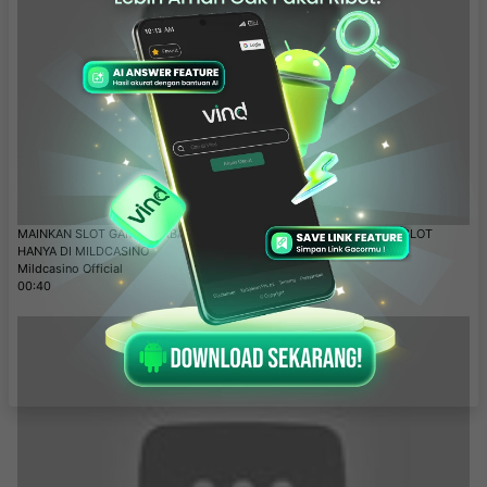
MAINKAN SLOT GAME TERBARU MAINAN 90AN PERSEMBAHAN IDNSLOT
HANYA DI MILDCASINO
Mildcasino Official
00:40