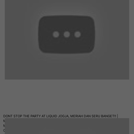
DONT STOP THE PARTY AT LIQUID JOGJA, MERIAH DAN SERU BANGET!! |
MILDCASINO
Mildcasino Official
01:54