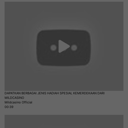
DAPATKAN BERBAGAI JENIS HADIAH SPESIAL KEMERDEKAAN DARI
MILDCASINO
Mildcasino Official
00:39