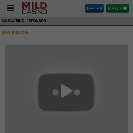
Download
Mobile App
DAFTAR
MASUK
MILDCASINO
SPONSOR
SPONSOR