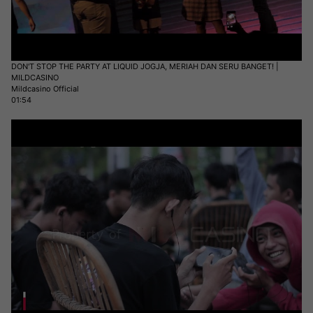
DON'T STOP THE PARTY AT LIQUID JOGJA, MERIAH DAN SERU BANGET! |
MILDCASINO
Mildcasino Official
01:54