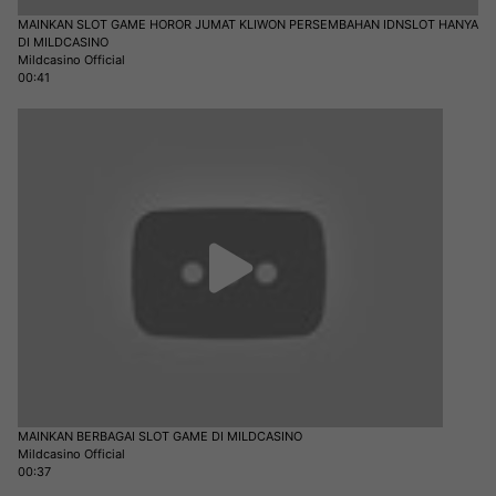
MAINKAN SLOT GAME HOROR JUMAT KLIWON PERSEMBAHAN IDNSLOT HANYA
DI MILDCASINO
Mildcasino Official
00:41
MAINKAN BERBAGAI SLOT GAME DI MILDCASINO
Mildcasino Official
00:37